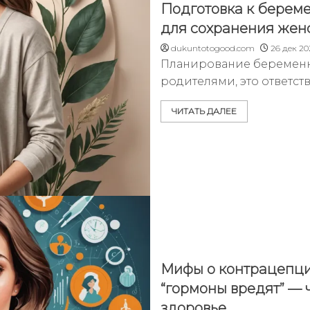
Подготовка к береме
для сохранения жен
dukuntotogood.com
26 дек 20
Планирование беременно
родителями, это ответст
ЧИТАТЬ ДАЛЕЕ
Мифы о контрацепции
“гормоны вредят” — 
здоровье