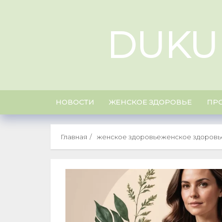
Skip
to
DUKU
content
НОВОСТИ
ЖЕНСКОЕ ЗДОРОВЬЕ
ПР
Главная
женское здоровьеженское здоровь