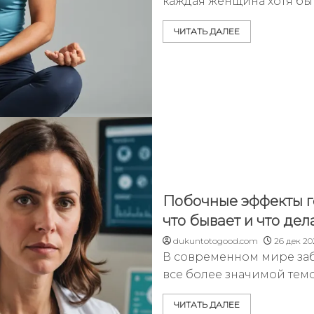
каждая женщина хотя бы 
ЧИТАТЬ ДАЛЕЕ
Побочные эффекты г
что бывает и что дел
dukuntotogood.com
26 дек 20
В современном мире заб
все более значимой тем
ЧИТАТЬ ДАЛЕЕ