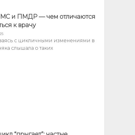
ПМС и ПМДР — чем отличаются
ться к врачу
25
ваясь с цикличными изменениями в
яка слышала о таких
икл “прыгает”: частые