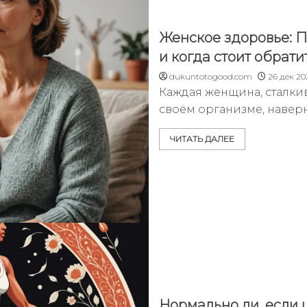
Женское здоровье: 
и когда стоит обрати
dukuntotogood.com
26 дек 20
Каждая женщина, сталки
своём организме, наверн
ЧИТАТЬ ДАЛЕЕ
Нормально ли, если ц