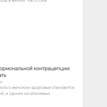
раз в жизни. Часто она
ормональной контрацепции:
ать
25
ота о женском здоровье становится
ой, и одним из ключевых