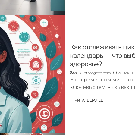
Как отслеживать цик
календарь — что выб
здоровье?
dukuntotogood.com
26 дек 20
В современном мире жен
ключевых тем, вызывающ
ЧИТАТЬ ДАЛЕЕ