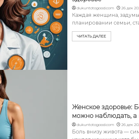
dukuntotogood.com
26 дек 20
Каждая женщина, задумы
планировании семьи, ст
ЧИТАТЬ ДАЛЕЕ
Женское здоровье: Б
можно наблюдать, а 
dukuntotogood.com
26 дек 20
Боль внизу живота — сим