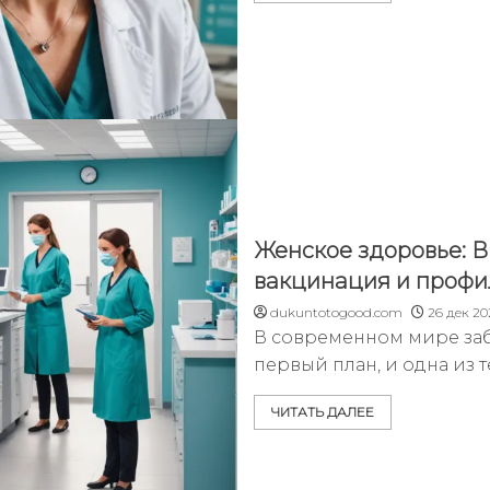
Женское здоровье: В
вакцинация и профи
dukuntotogood.com
26 дек 20
В современном мире заб
первый план, и одна из 
ЧИТАТЬ ДАЛЕЕ