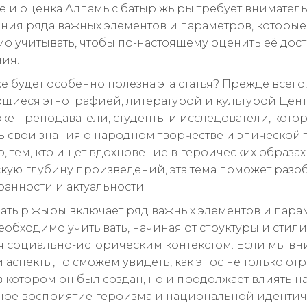
 и оценка Алпамыс батыр жыры требует внимател
ния ряда важных элементов и параметров, которые
о учитывать, чтобы по-настоящему оценить её дост
ия.
е будет особенно полезна эта статья? Прежде всего,
щиеся этнографией, литературой и культурой Цен
кже преподаватели, студенты и исследователи, котор
 свои знания о народном творчестве и эпической 
, тем, кто ищет вдохновение в героических образах
кую глубину произведений, эта тема поможет разоб
ранности и актуальности.
атыр жыры включает ряд важных элементов и пара
еобходимо учитывать, начиная от структуры и стили
я социально-историческим контекстом. Если мы в
 аспекты, то сможем увидеть, как эпос не только отр
в котором он был создан, но и продолжает влиять н
ое восприятие героизма и национальной идентич