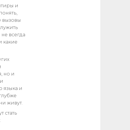
нтиры и
понять,
е вызовы
служить
 не всегда
и какие
угих
и
, но и
ии
о языка и
глубже
ни живут.
т стать
к