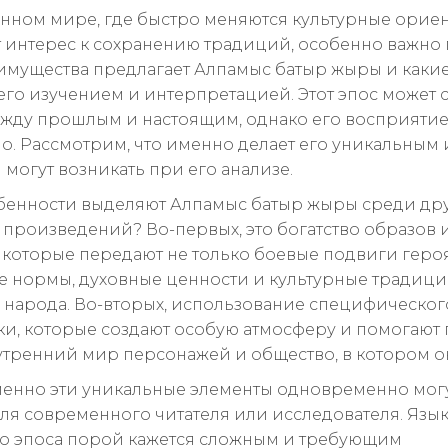
нном мире, где быстро меняются культурные орие
т интерес к сохранению традиций, особенно важно 
имущества предлагает Алпамыс батыр жыры и каки
 его изучением и интерпретацией. Этот эпос может 
жду прошлым и настоящим, однако его восприятие
о. Рассмотрим, что именно делает его уникальным 
 могут возникать при его анализе.
бенности выделяют Алпамыс батыр жыры среди др
 произведений? Во-первых, это богатство образов 
 которые передают не только боевые подвиги героя
 нормы, духовные ценности и культурные традиц
о народа. Во-вторых, использование специфическог
и, которые создают особую атмосферу и помогают 
утренний мир персонажей и общество, в котором о
енно эти уникальные элементы одновременно могу
ля современного читателя или исследователя. Язы
о эпоса порой кажется сложным и требующим