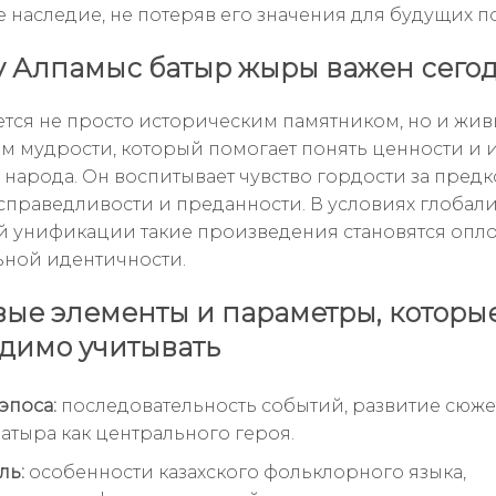
е наследие, не потеряв его значения для будущих п
 Алпамыс батыр жыры важен сего
ется не просто историческим памятником, но и жи
м мудрости, который помогает понять ценности и 
 народа. Он воспитывает чувство гордости за предк
 справедливости и преданности. В условиях глобал
й унификации такие произведения становятся опл
ной идентичности.
ые элементы и параметры, которы
димо учитывать
эпоса:
последовательность событий, развитие сюже
атыра как центрального героя.
ль:
особенности казахского фольклорного языка,