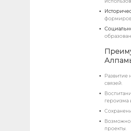
использов
Историчес
формиров
Социально
образован
Преиму
Алпам
Развитие 
связей.
Воспитани
героизма и
Сохранени
Возможнос
проекты.