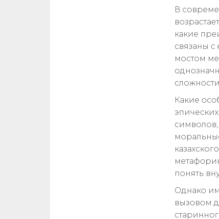
В совреме
возрастае
какие пре
связаны с
мостом ме
однозначн
сложности
Какие осо
эпических
символов,
моральные
казахског
метафорик
понять вн
Однако им
вызовом д
старинног