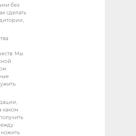
ыми без
ак сделать
дитории,
тва
еств. Мы
жной
орм
вные
лужить
дации,
в каком
получить
между
множить