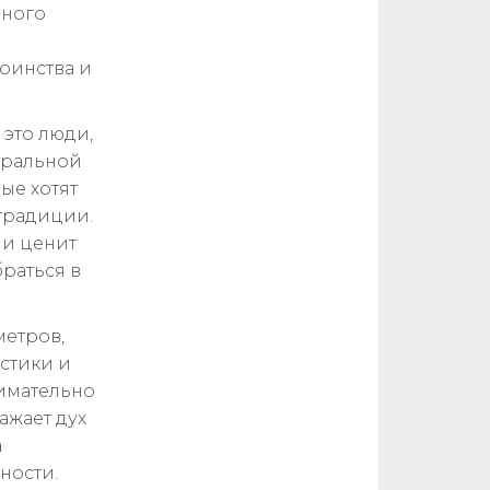
ьного
оинства и
 это люди,
тральной
ые хотят
традиции.
 и ценит
раться в
метров,
стики и
нимательно
ажает дух
а
ности.