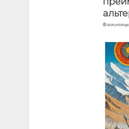
преим
альт
dukuntotog