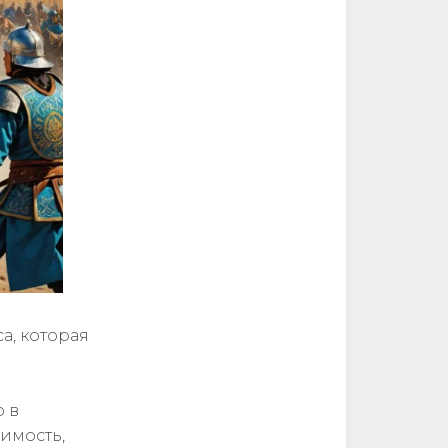
а, которая
 в
чимость,