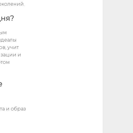
околений.
дня?
вым
идеалы
ов, учит
изации и
отом
е
та и образ