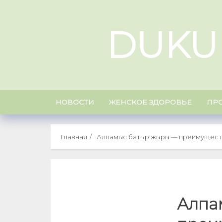
Skip
to
DUKU
content
НОВОСТИ
ЖЕНСКОЕ ЗДОРОВЬЕ
ПР
Главная
Алпамыс батыр жыры — преимуществ
Алпа