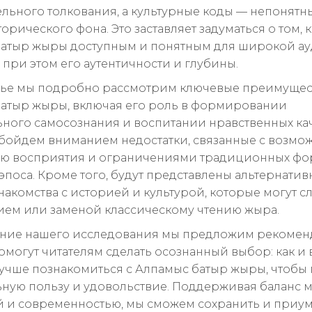
льного толкования, а культурные коды — непонятн
орического фона. Это заставляет задуматься о том, к
атыр жыры доступным и понятным для широкой ау
 при этом его аутентичности и глубины.
атье мы подробно рассмотрим ключевые преимущес
атыр жыры, включая его роль в формировании
ного самосознания и воспитании нравственных кач
обойдем вниманием недостатки, связанные с возмо
ью восприятия и ограничениями традиционных ф
эпоса. Кроме того, будут представлены альтернати
накомства с историей и культурой, которые могут с
ем или заменой классическому чтению жыра.
ние нашего исследования мы предложим рекомен
омогут читателям сделать осознанный выбор: как и 
учше познакомиться с Алпамыс батыр жыры, чтобы 
ную пользу и удовольствие. Поддерживая баланс 
 и современностью, мы сможем сохранить и приу