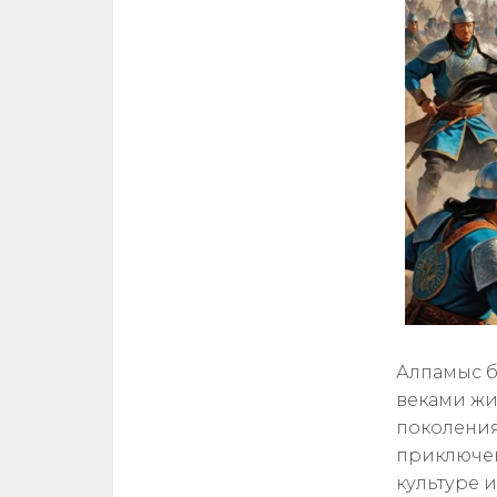
Алпамыс б
веками жи
поколения
приключен
культуре и