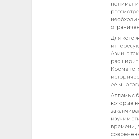
понимание
рассмотре
необходим
ограничен
Для кого ж
интересую
Азии, а та
расширить
Кроме того
историчес
её многог
Алпамыс б
которые н
заканчива
изучим эти
времени, 
современн