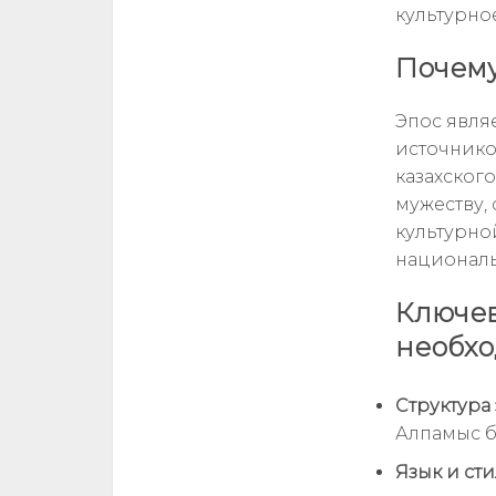
культурно
Почему
Эпос явля
источнико
казахского
мужеству,
культурно
националь
Ключев
необхо
Структура 
Алпамыс б
Язык и сти