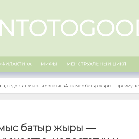
NTOTOGOO
ОФИЛАКТИКА
МИФЫ
МЕНСТРУАЛЬНЫЙ ЦИКЛ
а, недостатки и альтернативы
Алпамыс батыр жыры — преимущес
мыс батыр жыры —