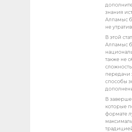
дополните
знания ист
Алпамыс б
не утратив
В этой ст
Алпамыс б
националь
также не 
сложност
передачи 
способы з
дополнени
В заверше
которые п
формате л
максималь
традицией