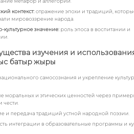
ание метафор и аллегорий.
кий контекст:
отражение эпохи и традиций, которы
али мировоззрение народа.
-культурное значение:
роль эпоса в воспитании и
ии.
щества изучения и использовани
ыс батыр жыры
национального самосознания и укрепление культу
е моральных и этических ценностей через приме
 чести.
е и передача традиций устной народной поэзии.
ть интеграции в образовательные программы и к