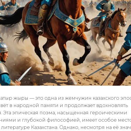
атыр жыры — это одна из жемчужин казахского эпос
вёт в народной памяти и продолжает вдохновлять
. Эта эпическая поэма, насыщенная героическими
иями и глубокой философией, имеет особое место
 литературе Казахстана. Однако, несмотря на её зна